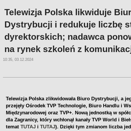
Telewizja Polska likwiduje Biu
Dystrybucji i redukuje liczbę 
dyrektorskich; nadawca pono
na rynek szkoleń z komunikacj
10:35, 03.12.2024
Telewizja Polska zlikwidowała Biuro Dystrybucji, a j
przejęły Ośrodek TVP Technologie, Biuro Handlu i W
Międzynarodowej oraz TVP+. Nową jednostką w spółc
dla Zagranicy, który wchłonął kanały TVP World i Bieł
temat
TUTAJ
i
TUTAJ
). Dzięki tym zmianom liczba je