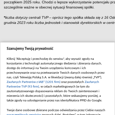
początkiem 2025 roku. Chodzi o lepsze wykorzystanie potencjału p
szczególnie ważne w obecnej sytuacji finansowej spółki.
*
liczba dotyczy centrali TVP – oprócz tego spółka składa się z 16 O
grudnia 2023 roku liczba jednostek i stanowisk dyrektorskich w cent
Szanujemy Twoją prywatność
Kliknij "Akceptuję i przechodzę do serwisu", aby wyrazić zgody na
korzystanie z technologii automatycznego śledzenia i zbierania danych,
dostęp do informacji na Twoim urządzeniu końcowym i ich
przechowywanie oraz na przetwarzanie Twoich danych osobowych przez
nas, czyli Telewizję Polską S.A. w likwidacji (zwaną dalej również „TVP”),
Zaufanych Partnerów z IAB* (1201 firm)
oraz pozostałych
Zaufanych
Partnerów TVP (93 firm)
, w celach marketingowych (w tym do
zautomatyzowanego dopasowania reklam do Twoich zainteresowań i
zobacz także
Abonament TVP
Akademia Telewizyjna
Telegazet
mierzenia ich skuteczności) i pozostałych, które wskazujemy poniżej, a
Rada Programowa
Program dla prasy
Biuro Rek
także zgody na udostępnianie przez nas identyfikatora PPID do Google.
Konkursy
Serwis fotograficzny
Naziemna 
Zgłoś program (ROPAT)
Sklep TVP
Merchandi
Twoje dane osobowe zbierane podczas odwiedzania przez Ciebie naszych
Przetargi
Emisja w TVP
Kariera w
poszczególnych serwisów
zwanych dalej „Portalem”, w tym informacje