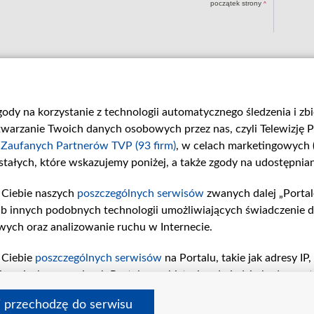
początek strony
^
zgody na korzystanie z technologii automatycznego śledzenia i z
rzanie Twoich danych osobowych przez nas, czyli Telewizję Pol
h
Zaufanych Partnerów TVP (93 firm)
, w celach marketingowych
regiony
stałych, które wskazujemy poniżej, a także zgody na udostępnian
elewizyjna
Telegazeta ogłoszenia
Białystok
a prasy
Biuro Reklamy TVP
Bydgoszcz
graficzny
Naziemna Telewizja Cyfrowa
Gdańsk
 Ciebie naszych
poszczególnych serwisów
zwanych dalej „Porta
Merchandising (znaki)
Gorzów Wlkp.
TVP
Kariera w TVP
Katowice
lub innych podobnych technologii umożliwiających świadczenie d
tvp.pl
Kielce
wych oraz analizowanie ruchu w Internecie.
dlowa
 Ciebie
poszczególnych serwisów
na Portalu, takie jak adresy I
oje zgody
kontakt
kiwaniach w serwisach Portalu czy historia odwiedzin będą prz
stępujących celów i funkcji: przechowywania informacji na urzą
i przechodzę do serwisu
rsonalizowanych reklam, tworzenia profilu spersonalizowanych 