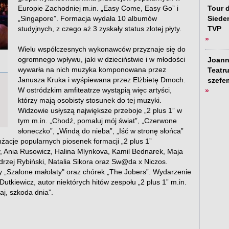
Europie Zachodniej m.in. „Easy Come, Easy Go” i
Tour d
„Singapore”. Formacja wydała 10 albumów
Siede
studyjnych, z czego aż 3 zyskały status złotej płyty.
TVP
»
Wielu współczesnych wykonawców przyznaje się do
ogromnego wpływu, jaki w dzieciństwie i w młodości
Joann
wywarła na nich muzyka komponowana przez
Teatru
Janusza Kruka i wyśpiewana przez Elżbietę Dmoch.
szefe
W ostródzkim amfiteatrze wystąpią więc artyści,
»
którzy mają osobisty stosunek do tej muzyki.
Widzowie usłyszą największe przeboje „2 plus 1” w
tym m.in. „Chodź, pomaluj mój świat”, „Czerwone
słoneczko”, „Windą do nieba”, „Iść w stronę słońca”
nżacje popularnych piosenek formacji „2 plus 1”
, Ania Rusowicz, Halina Mlynkova, Kamil Bednarek, Maja
drzej Rybiński, Natalia Sikora oraz Sw@da x Niczos.
y „Szalone małolaty" oraz chórek „The Jobers”. Wydarzenie
tkiewicz, autor niektórych hitów zespołu „2 plus 1”
m.in.
j, szkoda dnia”.