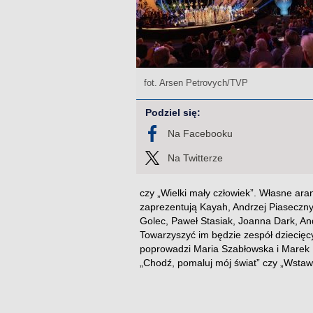
fot. Arsen Petrovych/TVP
Podziel się:
Na Facebooku
Na Twitterze
czy „Wielki mały człowiek”. Własne ara
zaprezentują Kayah, Andrzej Piaseczny
Golec, Paweł Stasiak, Joanna Dark, An
Towarzyszyć im będzie zespół dziecięc
poprowadzi Maria Szabłowska i Marek Du
„Chodź, pomaluj mój świat” czy „Wstawa