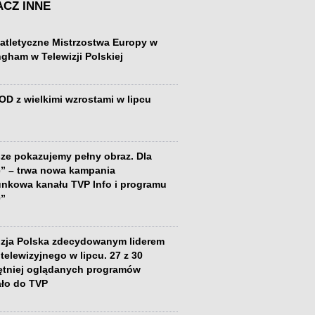
CZ INNE
atletyczne Mistrzostwa Europy w
gham w Telewizji Polskiej
OD z wielkimi wzrostami w lipcu
ze pokazujemy pełny obraz. Dla
e” – trwa nowa kampania
unkowa kanału TVP Info i programu
0”
izja Polska zdecydowanym liderem
telewizyjnego w lipcu. 27 z 30
ętniej oglądanych programów
ało do TVP