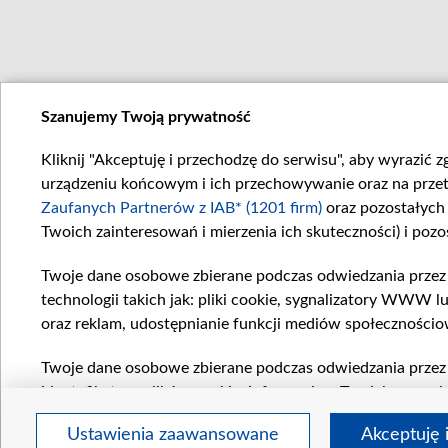
Szanujemy Twoją prywatność
Kliknij "Akceptuję i przechodzę do serwisu", aby wyrazić 
urządzeniu końcowym i ich przechowywanie oraz na przetwa
Zaufanych Partnerów z IAB* (1201 firm)
oraz pozostałyc
zobacz także
Twoich zainteresowań i mierzenia ich skuteczności) i pozo
Abonament TVP
Akademia T
Rada Programowa
Program dl
Konkursy
Serwis foto
Twoje dane osobowe zbierane podczas odwiedzania przez
Zgłoś program (ROPAT)
Sklep TVP
Przetargi
Emisja w 
technologii takich jak: pliki cookie, sygnalizatory WWW 
Zgłoś nadużycie w sieci
Reklama w 
oraz reklam, udostępnianie funkcji mediów społecznościo
Centrum Informacji TVP
Oferta han
Twoje dane osobowe zbierane podczas odwiedzania przez
regulamin tvp.pl
polityka prywatności
m
identyfikatory plików cookie, informacje o Twoich wyszu
pozostałych
Zaufanych Partnerów TVP
dla realizacji na
Ustawienia zaawansowane
Akceptuję 
wyboru spersonalizowanych reklam, tworzenia profilu spe