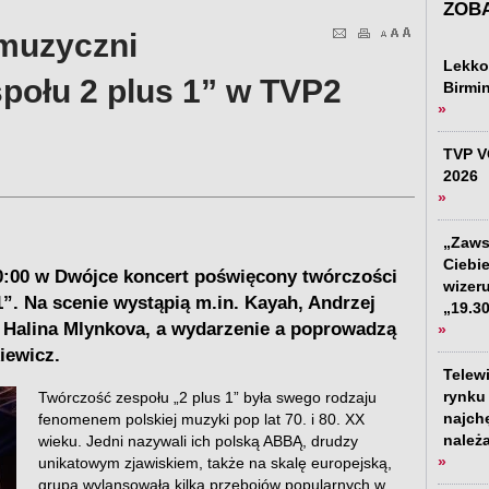
ZOBA
 muzyczni
Lekko
połu 2 plus 1” w TVP2
Birmin
»
TVP V
2026
»
„Zaws
Ciebi
0:00 w Dwójce koncert poświęcony twórczości
wizer
”. Na scenie wystąpią m.in. Kayah, Andrzej
„19.3
 Halina Mlynkova, a wydarzenie a poprowadzą
»
iewicz.
Telew
rynku 
Twórczość zespołu „2 plus 1” była swego rodzaju
najch
fenomenem polskiej muzyki pop lat 70. i 80. XX
należ
wieku. Jedni nazywali ich polską ABBĄ, drudzy
»
unikatowym zjawiskiem, także na skalę europejską,
grupa wylansowała kilka przebojów popularnych w