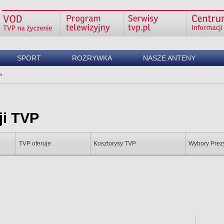
SPORT
ROZRYWKA
NASZE ANTENY
ji TVP
TVP oferuje
Kosztorysy TVP
Wybory Prez