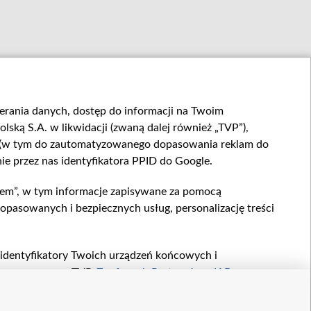
bierania danych, dostęp do informacji na Twoim
ską S.A. w likwidacji (zwaną dalej również „TVP”),
 (w tym do zautomatyzowanego dopasowania reklam do
ie przez nas identyfikatora PPID do Google.
Kraków
Rzeszów
Lublin
Szczecin
Łódź
Warszawa
lem”, w tym informacje zapisywane za pomocą
Olsztyn
Wrocław
Opole
opasowanych i bezpiecznych usług, personalizację treści
Poznań
P, identyfikatory Twoich urządzeń końcowych i
© 2014 Telewizja Polska S. A. w likwidacji
etwarzane przez TVP,
Zaufanych Partnerów z IAB
oraz
dzeniu lub dostęp do nich, wyboru podstawowych reklam,
treści, wyboru spersonalizowanych treści, pomiaru