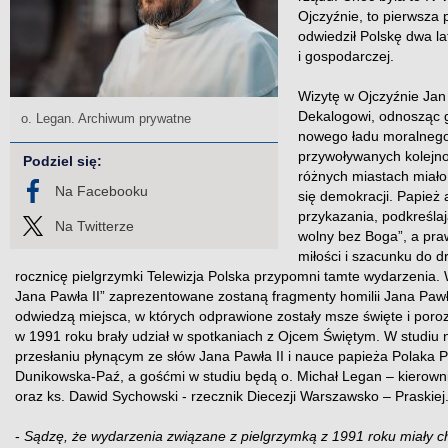
Ojczyźnie, to pierwsza 
odwiedził Polskę dwa la
i gospodarczej.
Wizytę w Ojczyźnie Jan 
Dekalogowi, odnosząc g
o. Legan. Archiwum prywatne
nowego ładu moralnego
przywoływanych kolejno
Podziel się:
różnych miastach miało
Na Facebooku
się demokracji. Papież
przykazania, podkreślaj
Na Twitterze
wolny bez Boga”, a pr
miłości i szacunku do d
rocznicę pielgrzymki Telewizja Polska przypomni tamte wydarzenia
Jana Pawła II” zaprezentowane zostaną fragmenty homilii Jana Pawła
odwiedzą miejsca, w których odprawione zostały msze święte i poro
w 1991 roku brały udział w spotkaniach z Ojcem Świętym. W studiu
przesłaniu płynącym ze słów Jana Pawła II i nauce papieża Polaka
Dunikowska-Paź, a gośćmi w studiu będą o. Michał Legan – kierowni
oraz ks. Dawid Sychowski - rzecznik Diecezji Warszawsko – Praskiej
-
Sądzę, że wydarzenia związane z pielgrzymką z 1991 roku miały ch