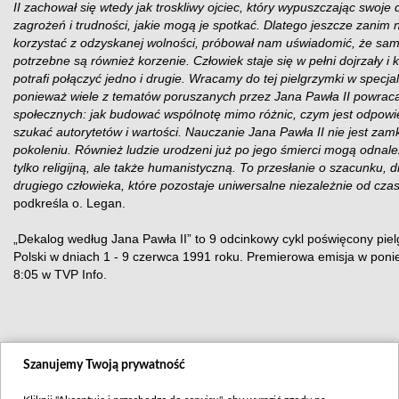
II zachował się wtedy jak troskliwy ojciec, który wypuszczając swoje 
zagrożeń i trudności, jakie mogą je spotkać. Dlatego jeszcze zanim
korzystać z odzyskanej wolności, próbował nam uświadomić, że sam
potrzebne są również korzenie. Człowiek staje się w pełni dojrzały i
potrafi połączyć jedno i drugie. Wracamy do tej pielgrzymki w specj
ponieważ wiele z tematów poruszanych przez Jana Pawła II powra
społecznych: jak budować wspólnotę mimo różnic, czym jest odpowi
szukać autorytetów i wartości. Nauczanie Jana Pawła II nie jest za
pokoleniu. Również ludzie urodzeni już po jego śmierci mogą odnale
tylko religijną, ale także humanistyczną. To przesłanie o szacunku, d
drugiego człowieka, które pozostaje uniwersalne niezależnie od cza
podkreśla o. Legan.
„Dekalog według Jana Pawła II” to 9 odcinkowy cykl poświęcony pie
Polski w dniach 1 - 9 czerwca 1991 roku. Premierowa emisja w poni
8:05 w TVP Info.
Szanujemy Twoją prywatność