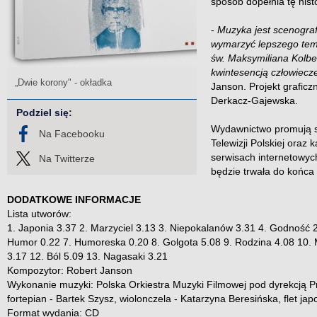
sposób dopełnia tę histo
-
Muzyka jest scenogra
wymarzyć lepszego tema
św. Maksymiliana Kolbe
kwintesencją człowiecz
„Dwie korony" - okładka
Janson. Projekt graficz
Derkacz-Gajewska.
Podziel się:
Wydawnictwo promują 
Na Facebooku
Telewizji Polskiej ora
serwisach internetowy
Na Twitterze
będzie trwała do końca 
DODATKOWE INFORMACJE
Lista utworów:
1. Japonia 3.37 2. Marzyciel 3.13 3. Niepokalanów 3.31 4. Godność
Humor 0.22 7. Humoreska 0.20 8. Golgota 5.08 9. Rodzina 4.08 10.
3.17 12. Ból 5.09 13. Nagasaki 3.21
Kompozytor: Robert Janson
Wykonanie muzyki: Polska Orkiestra Muzyki Filmowej pod dyrekcją
fortepian - Bartek Szysz, wiolonczela - Katarzyna Beresińska, flet jap
Format wydania: CD