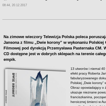
08:44, 20.12.2017
Na zimowe wieczory Telewizja Polska poleca porusza
Jansona z filmu „Dwie korony” w wykonaniu Polskiej 
Filmowej pod dyrekcją Przemysława Pasternaka CM. W
CD dostępne jest w dobrych sklepach na terenie całeg
empik.
13 utworów i niemal 40
efekt pracy Roberta J
fabularyzowanego dokum
Polskiej „Dwie korony” 
Obraz opowiadający o ż
ukazuje nieznane powsz
franciszkanina, począws
heroicznej śmierci w A