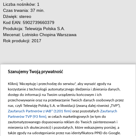
Liczba nośników: 1
Czas trwania: 37 min.
Dźwięk: stereo
Kod EAN: 5902739660379
Produkcja: Telewizja Polska S.A.
Mecenat: Lotnisko Chopina Warszawa
Rok produkcji: 2017
Szanujemy Twoją prywatność
Kliknij "Akceptuję i przechodzę do serwisu", aby wyrazić zgody na
korzystanie z technologii automatycznego śledzenia i zbierania danych,
dostęp do informacji na Twoim urządzeniu końcowym i ich
przechowywanie oraz na przetwarzanie Twoich danych osobowych przez
nas, czyli Telewizję Polską S.A. w likwidacji (zwaną dalej również „TVP”),
Zaufanych Partnerów z IAB* (1201 firm)
oraz pozostałych
Zaufanych
Partnerów TVP (93 firm)
, w celach marketingowych (w tym do
zautomatyzowanego dopasowania reklam do Twoich zainteresowań i
zobacz także
Abonament TVP
Akademia Telewizyjna
Telegazet
mierzenia ich skuteczności) i pozostałych, które wskazujemy poniżej, a
Rada Programowa
Program dla prasy
Biuro Rek
także zgody na udostępnianie przez nas identyfikatora PPID do Google.