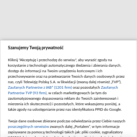
Szanujemy Twoją prywatność
Kliknij "Akceptuję i przechodzę do serwisu", aby wyrazić zgody na
korzystanie z technologii automatycznego śledzenia i zbierania danych,
dostęp do informacji na Twoim urządzeniu końcowym i ich
przechowywanie oraz na przetwarzanie Twoich danych osobowych przez
nas, czyli Telewizję Polską S.A. w likwidacji (zwaną dalej również „TVP”),
Zaufanych Partnerów z IAB* (1201 firm)
oraz pozostałych
Zaufanych
Partnerów TVP (93 firm)
, w celach marketingowych (w tym do
zautomatyzowanego dopasowania reklam do Twoich zainteresowań i
zobacz także
Abonament TVP
Akademia Telewizyjna
Telegazet
mierzenia ich skuteczności) i pozostałych, które wskazujemy poniżej, a
Rada Programowa
Program dla prasy
Biuro Rek
także zgody na udostępnianie przez nas identyfikatora PPID do Google.
Konkursy
Serwis fotograficzny
Naziemna 
Zgłoś program (ROPAT)
Sklep TVP
Merchandi
Twoje dane osobowe zbierane podczas odwiedzania przez Ciebie naszych
Przetargi
Emisja w TVP
Kariera w
poszczególnych serwisów
zwanych dalej „Portalem”, w tym informacje
Zgłoś nadużycie w sieci
Reklama w tvp.pl
zapisywane za pomocą technologii takich jak: pliki cookie, sygnalizatory
Centrum Informacji TVP
Oferta handlowa