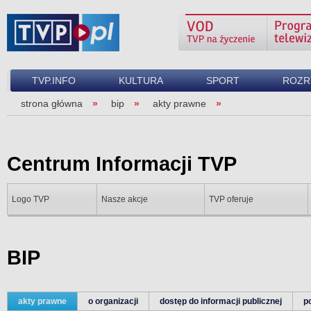
TVP.INFO
KULTURA
SPORT
ROZR
strona główna
bip
akty prawne
Centrum Informacji TVP
Logo TVP
Nasze akcje
TVP oferuje
BIP
akty prawne
o organizacji
dostęp do informacji publicznej
p