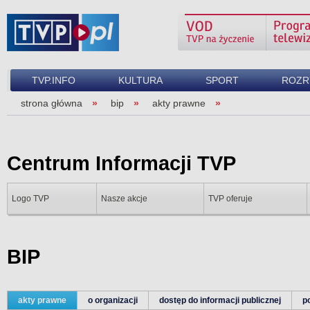
TVP.INFO
KULTURA
SPORT
ROZR
strona główna
bip
akty prawne
Centrum Informacji TVP
Logo TVP
Nasze akcje
TVP oferuje
BIP
akty prawne
o organizacji
dostęp do informacji publicznej
p