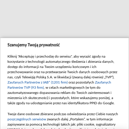
Szanujemy Twoją prywatność
Kliknij "Akceptuję i przechodzę do serwisu", aby wyrazić zgody na
korzystanie z technologii automatycznego śledzenia i zbierania danych,
dostęp do informacji na Twoim urządzeniu końcowym i ich
przechowywanie oraz na przetwarzanie Twoich danych osobowych przez
nas, czyli Telewizję Polską S.A. w likwidacji (zwaną dalej również „TVP”),
Zaufanych Partnerów z IAB* (1201 firm)
oraz pozostałych
Zaufanych
Partnerów TVP (93 firm)
, w celach marketingowych (w tym do
zautomatyzowanego dopasowania reklam do Twoich zainteresowań i
zobacz także
Abonament TVP
Akademia Telewizyjna
Telegazet
mierzenia ich skuteczności) i pozostałych, które wskazujemy poniżej, a
Rada Programowa
Program dla prasy
Biuro Rek
także zgody na udostępnianie przez nas identyfikatora PPID do Google.
Konkursy
Serwis fotograficzny
Naziemna 
Zgłoś program (ROPAT)
Sklep TVP
Merchandi
Twoje dane osobowe zbierane podczas odwiedzania przez Ciebie naszych
Przetargi
Emisja w TVP
Kariera w
poszczególnych serwisów
zwanych dalej „Portalem”, w tym informacje
Zgłoś nadużycie w sieci
Reklama w tvp.pl
zapisywane za pomocą technologii takich jak: pliki cookie, sygnalizatory
Centrum Informacji TVP
Oferta handlowa